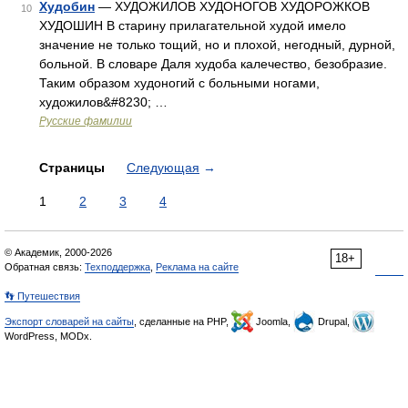
Худобин
— ХУДОЖИЛОВ ХУДОНОГОВ ХУДОРОЖКОВ
10
ХУДОШИН В старину прилагательной худой имело
значение не только тощий, но и плохой, негодный, дурной,
больной. В словаре Даля худоба калечество, безобразие.
Таким образом худоногий с больными ногами,
художилов&#8230; …
Русские фамилии
Страницы
Следующая
→
1
2
3
4
© Академик, 2000-2026
18+
Обратная связь:
Техподдержка
,
Реклама на сайте
👣 Путешествия
Экспорт словарей на сайты
, сделанные на PHP,
Joomla,
Drupal,
WordPress, MODx.