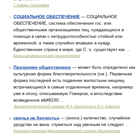
Словарь синонимов
СОЦИАЛЬНОЕ ОБЕСПЕЧЕНИЕ
— СОЦИАЛЬНОЕ
7
ОБЕСПЕЧЕНИЕ, система обеспечения гос. или
общественными организациями лиц, нуждающихся в
помощи в связи с нетрудоспособностью стойкой или
временной, а также случайно впавших в нужду.
Единственная страна в мире, где С. о. существует как …
Большая медицинская энциклопедия
Призрение общественное
— может быть определено как
8
культурная форма благотворительности (см.). Первичная
форма последней есть подаяние милостыни нищему,
встречающееся в самые отдаленные времена, например
уже в эпоху, описываемую Гомером, и впоследствии
возведенное в&#8230; …
Энциклопедический словарь Ф.А. Брокгауза и И.А. Ефрона
увечье не бесчестье
— (иноск.) калечество, случайное
9
уродство не вина: глумиться над увечным не следует …
Большой толково-фразеологический словарь Михельсона