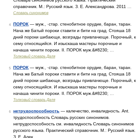
Словарь синонимов русского языка. Практический
справочник. М.: Русский язык. З. Е. Александрова. 2011 …
Словарь синонимов
ПОРОК
— муж., ·стар. стенобитное орудие, баран, таран.
4
Нача же Батый пороки ставити и бити на град. Стояша 18
дний пороки шибающе, возграды привлачюще. Порочный, к
сему относящийся. И изыскаша мастеры порочные и
начаша чинити пороки. II. ПОРОК муж.&#8230; …
Толковый словарь Даля
ПОРОК
— муж., ·стар. стенобитное орудие, баран, таран.
5
Нача же Батый пороки ставити и бити на град. Стояша 18
дний пороки шибающе, возграды привлачюще. Порочный, к
сему относящийся. И изыскаша мастеры порочные и
начаша чинити пороки. II. ПОРОК муж.&#8230; …
Толковый словарь Даля
нетрудоспособность
— калечество, инвалидность. Ant.
6
трудоспособность Словарь русских синонимов.
нетрудоспособность см. инвалидность Словарь синонимов
русского языка. Практический справочник. М.: Русский язык.
З. Е. Алек …